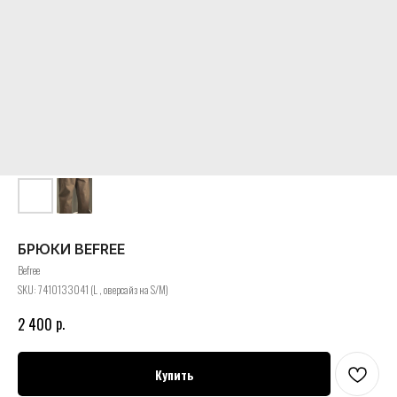
БРЮКИ BEFREE
Befree
SKU:
7410133041 (L , оверсайз на S/M)
р.
2 400
Купить