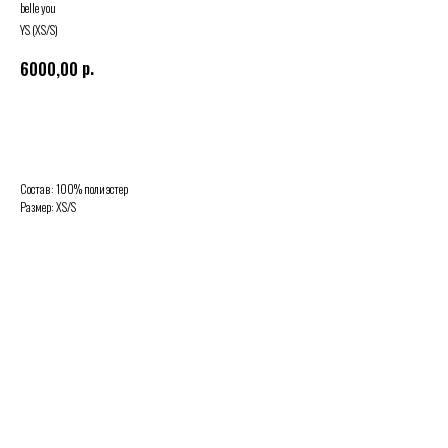
belle you
YS (XS/S)
р.
6000,00
Купить
Состав: 100% полиэстер
Размер: XS/S