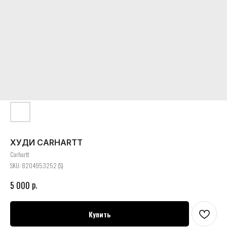
ХУДИ СARHARTT
Сarhartt
SKU:
8204953252 (S)
р.
5 000
Купить