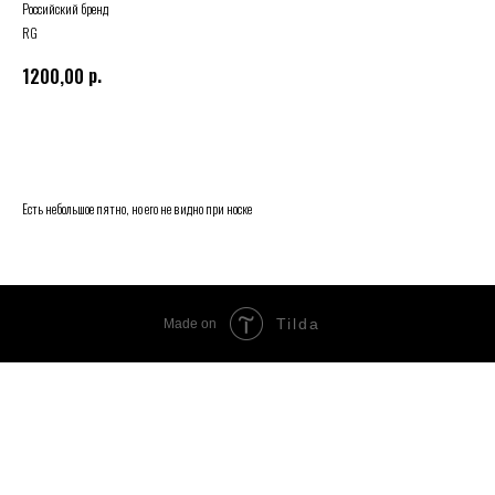
Российский бренд
RG
р.
1200,00
Купить
Есть небольшое пятно, но его не видно при носке
Tilda
Made on