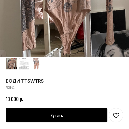
БОДИ TTSWTRS
SKU:
S-L
р.
13 000
Купить