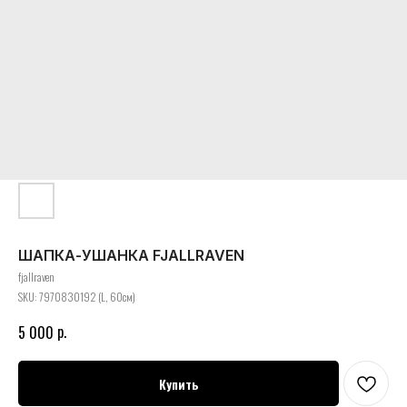
ШАПКА-УШАНКА FJALLRAVEN
fjallraven
SKU:
7970830192 (L, 60см)
р.
5 000
Купить