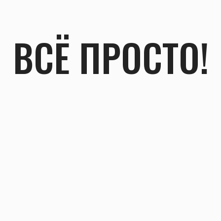
Помощь
Доставка
Задать вопрос
Полезное
Хочу продать
Информация
Политика конфиденциальности
Оферта
Для покупателей
Для
продавцов
О компании
По любым вопросам:
Хочу продать
admin@12-30.ru
Полезное
Каталог
О нас