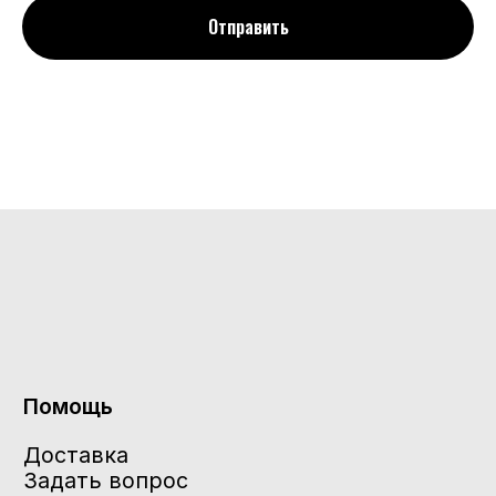
Отправить
О компании
По любым вопросам:
Хочу продать
admin@12-30.ru
Полезное
Каталог
О нас
Разработка сайта